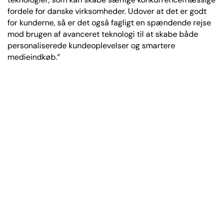
fordele for danske virksomheder. Udover at det er godt
for kunderne, så er det også fagligt en spændende rejse
mod brugen af avanceret teknologi til at skabe både
personaliserede kundeoplevelser og smartere
medieindkøb.”
”Det er en fantastisk mulighed for
begge parter, og jeg er utroligt glad
for, at det har kunne lade sig gøre at
få Lifted som en del af IPG
Mediabrands.”