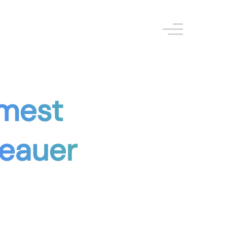
 mest
eauer