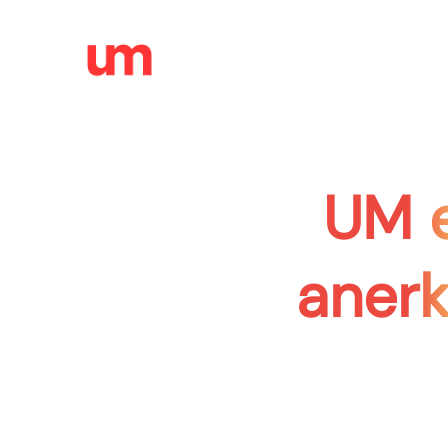
UM e
aner