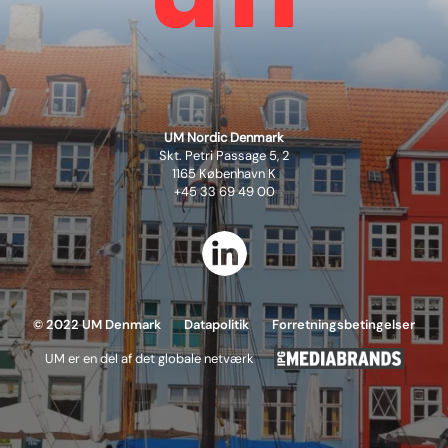
UM Nordic Denmark
Skt. Petri Passage 5, 2
1165 København K
+45 33 69 49 00
© 2022 UM Denmark
Datapolitik
Forretningsbetingelser
UM er en del af det globale netværk